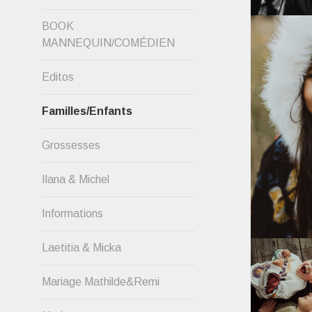
BOOK
MANNEQUIN/COMÉDIEN
Editos
Familles/Enfants
Grossesses
Ilana & Michel
Informations
Laetitia & Micka
Mariage Mathilde&Remi