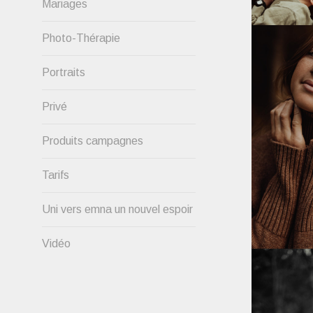
Mariages
Photo-Thérapie
Portraits
Privé
Produits campagnes
Tarifs
Uni vers emna un nouvel espoir
Vidéo